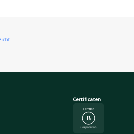
zicht
Certificaten
Certified
B
Corporation