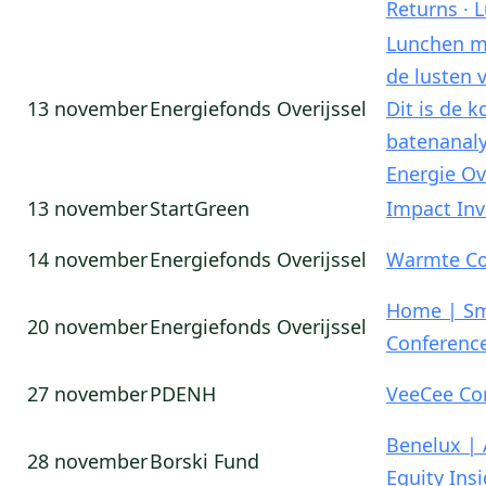
Returns · 
Lunchen m
de lusten 
13 november
Energiefonds Overijssel
Dit is de k
batenanal
Energie Ov
13 november
StartGreen
Impact Inv
14 november
Energiefonds Overijssel
Warmte Co
Home | Sm
20 november
Energiefonds Overijssel
Conferenc
27 november
PDENH
VeeCee Co
Benelux | 
28 november
Borski Fund
Equity Ins