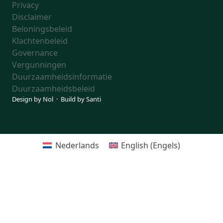
Privacy
Disclaimer
Beloningsbeleid
Klachtenbeleid
Governance
Vergunningen
Duurzaamheidsinformatie
Duurzaamheidsbeleid
Design by
Nol
· Build by
Santi
Nederlands
English
(
Engels
)