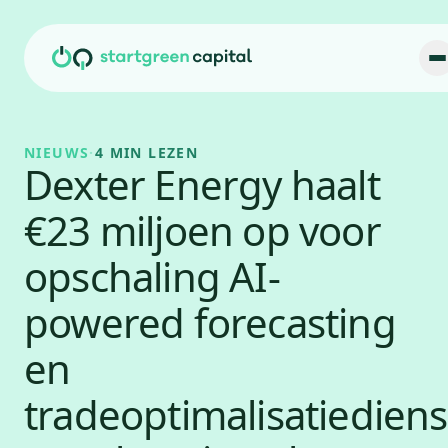
Ga naar inhoud
NIEUWS
·
4 MIN LEZEN
Dexter Energy haalt
€23 miljoen op voor
opschaling AI-
powered forecasting
en
tradeoptimalisatiedien