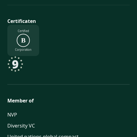
Certificaten
Certified
B
Corporation
Member of
NVP
Diversity VC
United nations global compact