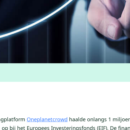
ngplatform
Oneplanetcrowd
haalde onlangs 1 miljoe
 op bij het Europees Investeringsfonds (EIF). De finan