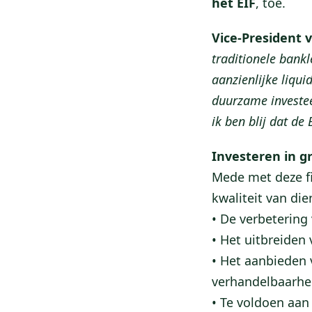
het EIF
, toe.
Vice-President 
traditionele bank
aanzienlijke liqu
duurzame investee
ik ben blij dat de
Investeren in g
Mede met deze fi
kwaliteit van di
• De verbetering
• Het uitbreiden 
• Het aanbieden 
verhandelbaarhe
• Te voldoen aan