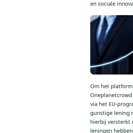
en sociale innova
Om het platform 
Oneplanetcrowd f
via het EU-prog
gunstige lening 
hierbij versterk
leningen hebben