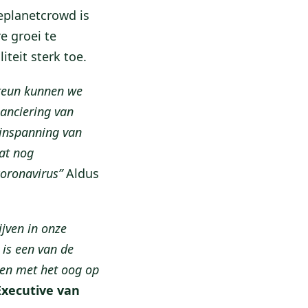
eplanetcrowd is
e groei te
teit sterk toe.
steun kunnen we
nanciering van
 inspanning van
wat nog
coronavirus”
Aldus
ijven in onze
 is een van de
nen met het oog op
Executive van