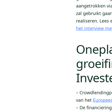
aangetrokken vi
zal gebruikt gaa
realiseren. Lees 
het interview me
Onepl
groeif
Invest
– Crowdlendingpl
van het
Europees
– De financieri