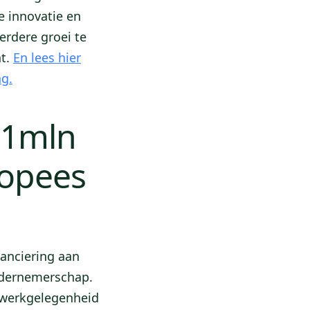
 innovatie en
erdere groei te
ht.
En lees hier
ng.
 1mln
ropees
anciering aan
ndernemerschap.
 werkgelegenheid