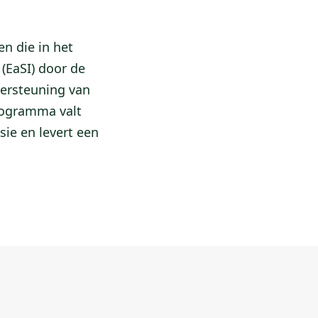
n die in het
(EaSI) door de
dersteuning van
rogramma valt
ie en levert een