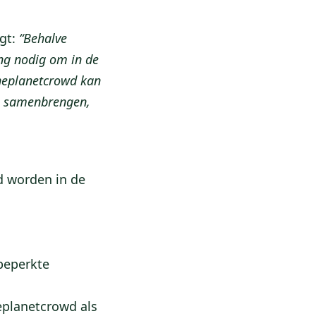
egt:
“Behalve
ing nodig om in de
Oneplanetcrowd kan
en samenbrengen,
d worden in de
beperkte
eplanetcrowd als