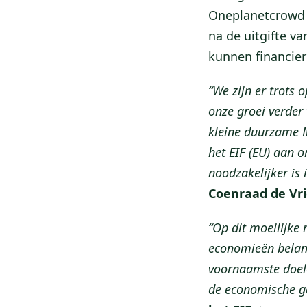
Oneplanetcrowd 
na de uitgifte v
kunnen financier
“We zijn er trots
onze groei verder 
kleine duurzame M
het EIF (EU) aan 
noodzakelijker is 
Coenraad de Vr
“Op dit moeilijke 
economieën belang
voornaamste doele
de economische ge