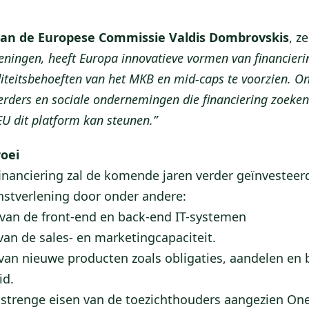
van de Europese Commissie Valdis Dombrovskis
, z
leningen, heeft Europa innovatieve vormen van financier
iditeitsbehoeften van het MKB en mid-caps te voorzien. 
rders en sociale ondernemingen die financiering zoek
 EU dit platform kan steunen.”
roei
nanciering zal de komende jaren verder geïnvesteer
enstverlening door onder andere:
 van de front-end en back-end IT-systemen
van de sales- en marketingcapaciteit.
van nieuwe producten zoals obligaties, aandelen en 
id.
 strenge eisen van de toezichthouders aangezien On