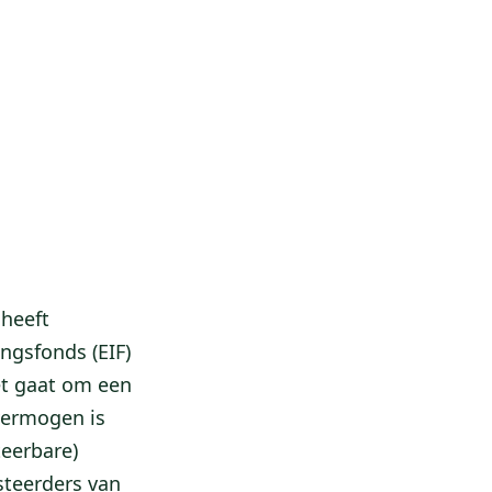
 heeft
ngsfonds (EIF)
et gaat om een
 vermogen is
teerbare)
steerders van