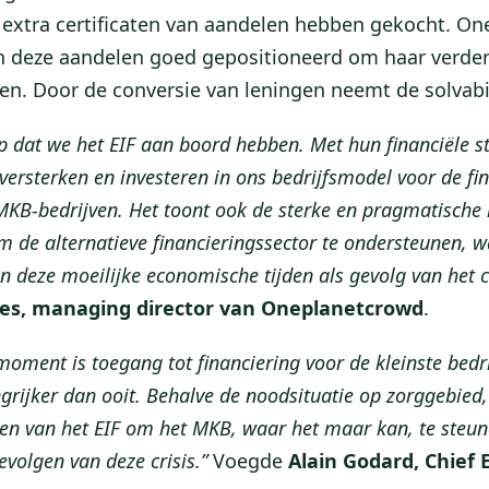
extra certificaten van aandelen hebben gekocht. On
an deze aandelen goed gepositioneerd om haar verder
en. Door de conversie van leningen neemt de solvabili
 op dat we het EIF aan boord hebben. Met hun financiële 
versterken en investeren in ons bedrijfsmodel voor de fi
KB-bedrijven. Het toont ook de sterke en pragmatische
om de alternatieve financieringssector te ondersteunen, 
in deze moeilijke economische tijden als gevolg van het 
ies, managing director van Oneplanetcrowd
.
moment is toegang tot financiering voor de kleinste bedr
rijker dan ooit. Behalve de noodsituatie op zorggebied,
n van het EIF om het MKB, waar het maar kan, te steu
volgen van deze crisis.”
Voegde
Alain Godard, Chief 