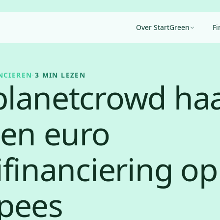
Over StartGreen
Fi
NCIEREN
·
3 MIN LEZEN
lanetcrowd haa
oen euro
financiering op 
pees