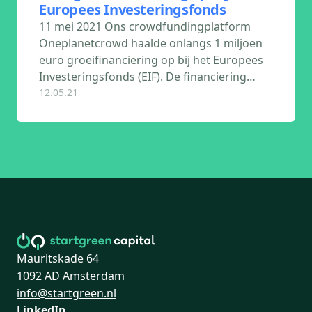
Europees Investeringsfonds
11 mei 2021 Ons crowdfundingplatform
Oneplanetcrowd haalde onlangs 1 miljoen
euro groeifinanciering op bij het Europees
Investeringsfonds (EIF). De financiering…
12.05.21
Mauritskade 64
1092 AD Amsterdam
info@startgreen.nl
LinkedIn